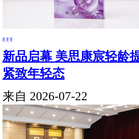
#
#
#
新品启幕 美思康宸轻龄
紧致年轻态
来自
2026-07-22