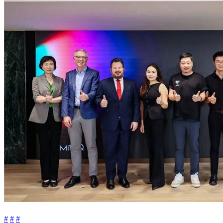
#
#
#