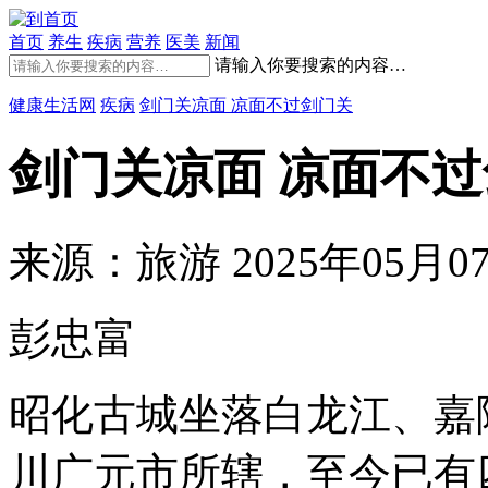
首页
养生
疾病
营养
医美
新闻
请输入你要搜索的内容…
健康生活网
疾病
剑门关凉面 凉面不过剑门关
剑门关凉面 凉面不
来源：旅游
2025年05月07
彭忠富
昭化古城坐落白龙江、嘉
川广元市所辖，至今已有