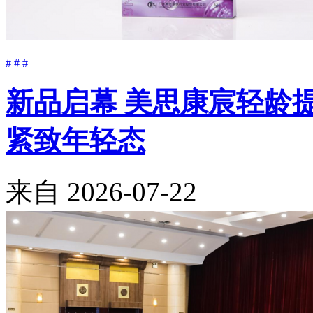
#
#
#
新品启幕 美思康宸轻龄
紧致年轻态
来自
2026-07-22