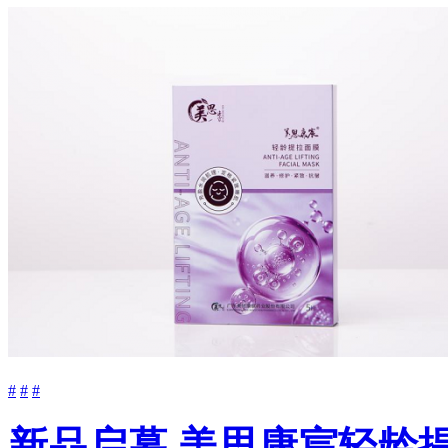
#
#
#
新品启幕 美思康宸轻龄