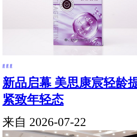
#
#
#
新品启幕 美思康宸轻龄
紧致年轻态
来自
2026-07-22