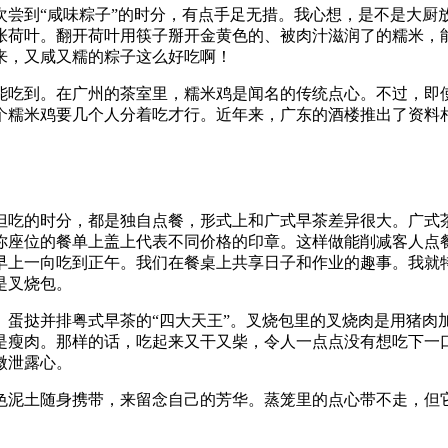
次尝到“咸味粽子”的时分，有点手足无措。我心想，是不是大厨
张荷叶。翻开荷叶用筷子掰开金黄色的、被肉汁滋润了的糯米，
来，又咸又糯的粽子这么好吃啊！
能吃到。在广州的茶室里，糯米鸡是闻名的传统点心。不过，即
个糯米鸡要几个人分着吃才行。近年来，广东的酒楼推出了资料相
但吃的时分，都是独自点餐，形式上和广式早茶差异很大。广式
你座位的餐单上盖上代表不同价格的印章。这样做能削减客人点
早上一向吃到正午。我们在餐桌上共享日子和作业的趣事。我就
是叉烧包。
、蛋挞并排粤式早茶的“四大天王”。叉烧包里的叉烧肉是用猪肉
是瘦肉。那样的话，吃起来又干又柴，令人一点点没有想吃下一
微泄露心。
色泥土随身携带，来留念自己的芳华。蒸笼里的点心带不走，但