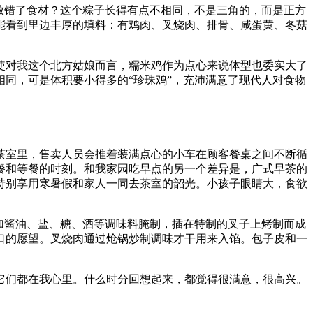
放错了食材？这个粽子长得有点不相同，不是三角的，而是正方
能看到里边丰厚的填料：有鸡肉、叉烧肉、排骨、咸蛋黄、冬菇
使对我这个北方姑娘而言，糯米鸡作为点心来说体型也委实大了
同，可是体积要小得多的“珍珠鸡”，充沛满意了现代人对食物
茶室里，售卖人员会推着装满点心的小车在顾客餐桌之间不断循
餐和等餐的时刻。和我家园吃早点的另一个差异是，广式早茶的
特别享用寒暑假和家人一同去茶室的韶光。小孩子眼睛大，食欲
加酱油、盐、糖、酒等调味料腌制，插在特制的叉子上烤制而成
口的愿望。叉烧肉通过炝锅炒制调味才干用来入馅。包子皮和一
它们都在我心里。什么时分回想起来，都觉得很满意，很高兴。