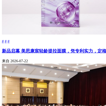
#
#
#
新品启幕 美思康宸轻龄提拉面膜，凭专利实力，定
来自
2026-07-22