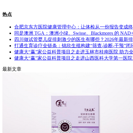
热点
合肥京东方医院健康管理中心：让体检从一份报告变成终
同是澳洲 TGA：澳洲小绿、Swisse、Blackmores 的 NA
四川做试管婴儿促排刺激少的医生有哪些？2026年最新
打通生育诊疗全链条：锦欣生殖构建“筛查-诊断-干预”
健康大“赢”家公益科普项目之走进玉林市桂南医院 助力
健康大“赢”家公益科普项目之走进山西医科大学第一医院
最新文章