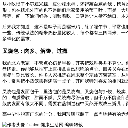
从小吃惯了小枣糯米粽、豆沙糯米粽，还得蘸白糖的我，榜首
形，包在糯米外面的也不是咱们老家常用的苇子叶，而是一大
等等。闻一下油润鲜香，测验着吃一口更是让人赞不绝口。本
后来我才知道，这不是粽子而是糯米鸡，除了端午节，平常也
一些。传统做法的糯米鸡份量比较大，每个都有三四两米。一
多样化的需求。
叉烧包：肉多、解馋、过瘾
我的北方老家，不管点心仍是早餐，其实把戏种类并不算少。
盘绕走。你能够从推车上直接拿自己想吃的点心。服务员会在
用餐时刻比较长。许多人家挑选在周末整个宗族齐聚茶室，从
小，常常把小蒸笼摆得满满一桌子，其间我特别喜爱的相同就
叉烧包是发面包子，里边包的是叉烧肉。叉烧包与虾饺、烧卖
的，肉质香软，甜而不腻。叉烧肉尽管偏瘦，但千万不能全部
般的发面有很大不同，需要在蒸制过程中天然开裂成三瓣儿，
高中毕业脱离广东的时分，我用玻璃瓶装了一点当地特有的赤
fashion
健康生活网 编辑转载