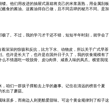
细镂。他们用改进的抽屉式蒸箱将克己的米浆蒸熟，用金属刮板
配蘸食的酱油。这酱油得自己做，且不同店肆的秘方不同。是加
郁极了。不过，我的学习才干还不错，短短半年时刻，就学会了
有着深深的惊骇和反抗，比方下水、动物皮，所以关于广式早茶
刻。也许是长大了，也许是在国外日子久了，我的饮食规模有了
什么不情愿吃一咬脱骨、皮Q肉弹、咸香入味的凤爪。横竖我现
水，咱们一群孩子撑船去上学的趣事。记住在清远的榜首个夏
的长出了蘑菇。
咸味居多，而南边人则更酷爱甜味。可这个黄金规律到了粽子这