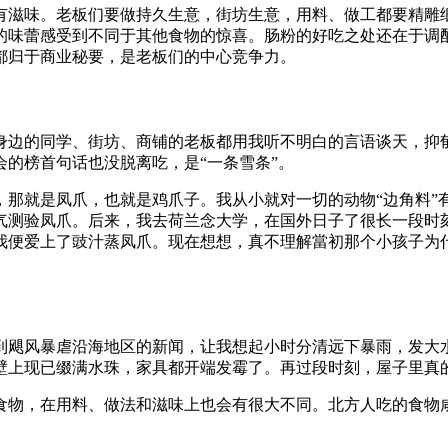
有滋味。老板们要做持久生意，街坊生意，用料、做工都要精雕
的味蕾感受到不同于其他食物的惊喜。肠粉的好吃之处还在于调
都归于商业秘要，是老板们的中心竞争力。
着身边的同学、街坊、商铺的老板都用我听不明白的言语谈天，抑
的榜首句话也没脱离吃，是“一条雪条”。
，那就是凤爪，也就是鸡爪子。我从小就对一切的动物“边角料”
气测验凤爪。后来，我去荷兰念大学，在国外日子了很长一段时
我便爱上了豉汁蒸凤爪。现在想想，真不理解當初那个小孩子为
到飓风暴虐沿海地区的新闻，让我想起小时分清远下暴雨，发大
壁上现已缀满水珠，家具都开端发霉了。再过段时刻，屋子里真
食物，在用料、做法和滋味上也会有很大不同。北方人吃的食物