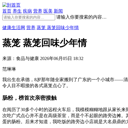
首页
养生
疾病
营养
医美
新闻
请输入你要搜索的内容…
健康生活网
营养
蒸笼 蒸笼回味少年情
蒸笼 蒸笼回味少年情
来源：食品与健康
2026年06月05日 18:32
范琳琳
我出生在承德，8岁那年随全家搬到了广东的一个小城市——
令人目不暇接的各式蒸笼点心了。
肠粉，榜首次亲密接触
在阅历了30多个小时的远程火车后，我模模糊糊地跟从家长
次吃广式点心并不是在高级茶室，而是个不起眼的路旁边摊。
蛋的肠粉。后来才知道，我吃饭的路旁边小店就是大名鼎鼎的