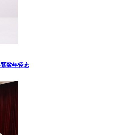
格紧致年轻态