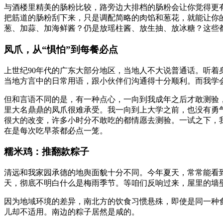
与酒楼里精美的肠粉比较，路旁边大排档的肠粉会让你觉得更
把筋道的肠粉刮下来，只是调配简略的肉馅和葱花，就能让你
葱、加蒜、加海鲜酱？仍是放瑶柱酱、放生抽、放冰糖？这些
凤爪，从“惧怕”到每餐必点
上世纪90年代的广东大部分地区，当地人不大说普通话。听
当地方言中的日常用语，跟小伙伴们沟通得十分顺利。而我学会
但和言语不同的是，有一种点心，一向到我成年之后才敢测验
里大名鼎鼎的凤爪很难承受。我一向到上大学之前，也没有勇
很大的改变，许多小时分不敢吃的都情愿去测验。一试之下，
在是每次吃早茶都必点一笼。
糯米鸡：推翻款粽子
清远和我家园承德的地舆面貌十分不同。今年夏天，常常能看
天，彻底不明白什么是梅雨季节。等咱们反响过来，屋里的墙
因为地域环境的差异，南北方的饮食习惯悬殊，即使是同一种
儿却不适用。南边的粽子居然是咸的。