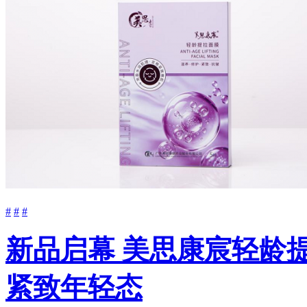
#
#
#
新品启幕 美思康宸轻龄
紧致年轻态