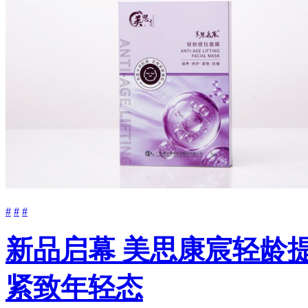
#
#
#
新品启幕 美思康宸轻龄
紧致年轻态