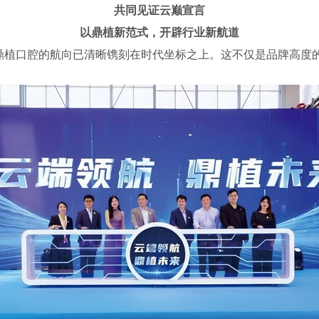
共同见证云巅宣言
以鼎植新范式，开辟行业新航道
，鼎植口腔的航向已清晰镌刻在时代坐标之上。这不仅是品牌高度