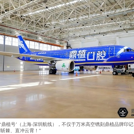
‘鼎植号’（上海-深圳航线），不仅于万米高空镌刻鼎植品牌印记
荆斩棘、直冲云霄！”