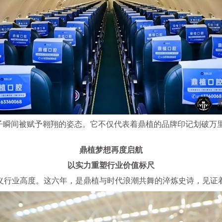
种子瞬间被赋予翱翔的姿态。它不仅代表着鼎植的品牌印记划破万
鼎植梦想再度启航
以实力重塑行业价值标尺
新定义行业高度。这六年，是鼎植与时代浪潮共舞的淬炼史诗，见