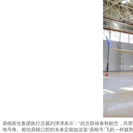
鼎植医生集团执行总裁刘津津表示：“此次联袂春秋航空，共塑
地号角。相信鼎植口腔的未来定能如这架‘鼎植号’飞机一样披