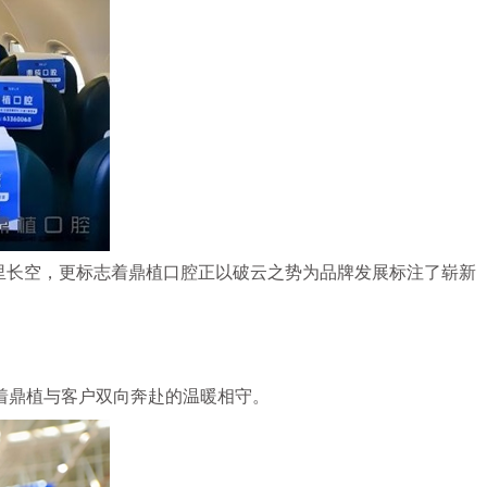
里长空，更标志着鼎植口腔正以破云之势为品牌发展标注了崭新
证着鼎植与客户双向奔赴的温暖相守。