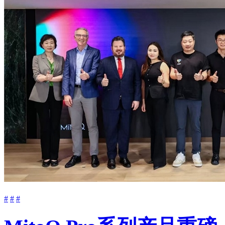
#
#
#