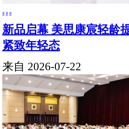
#
#
#
新品启幕 美思康宸轻龄
紧致年轻态
来自
2026-07-22