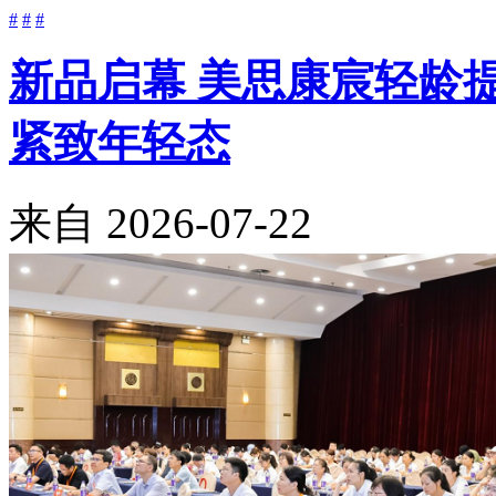
#
#
#
新品启幕 美思康宸轻龄
紧致年轻态
来自
2026-07-22