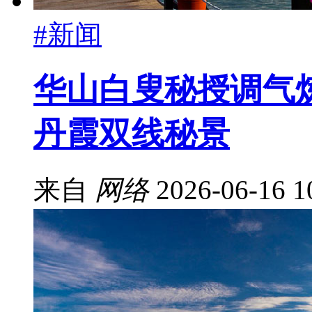
#新闻
华山白叟秘授调气炼
丹霞双线秘景
来自
网络
2026-06-16 1