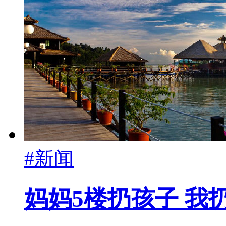
#新闻
妈妈5楼扔孩子 我